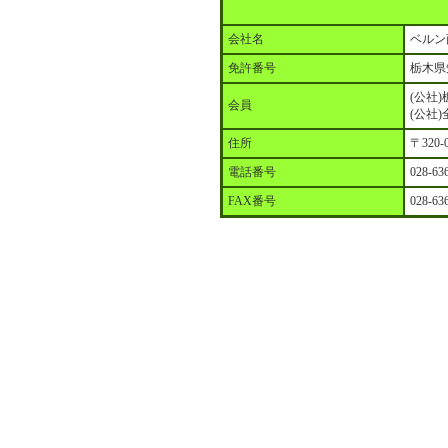
会社名
ベルン
免許番号
栃木県
(公社
会員
(公社
住所
〒320
電話番号
028-63
FAX番号
028-63