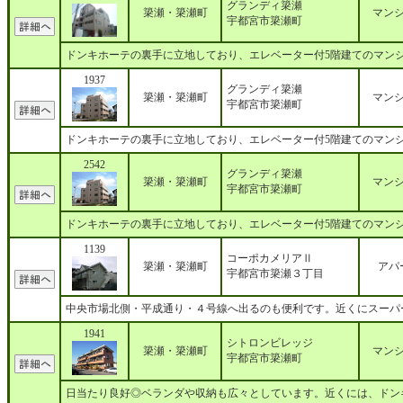
グランディ簗瀬
簗瀬・簗瀬町
マン
宇都宮市簗瀬町
ドンキホーテの裏手に立地しており、エレベーター付5階建てのマン
1937
グランディ簗瀬
簗瀬・簗瀬町
マン
宇都宮市簗瀬町
ドンキホーテの裏手に立地しており、エレベーター付5階建てのマン
2542
グランディ簗瀬
簗瀬・簗瀬町
マン
宇都宮市簗瀬町
ドンキホーテの裏手に立地しており、エレベーター付5階建てのマン
1139
コーポカメリアⅡ
簗瀬・簗瀬町
アパ
宇都宮市簗瀬３丁目
中央市場北側・平成通り・４号線へ出るのも便利です。近くにスーパ
1941
シトロンビレッジ
簗瀬・簗瀬町
マン
宇都宮市簗瀬町
日当たり良好◎ベランダや収納も広々としています。近くには、ドン