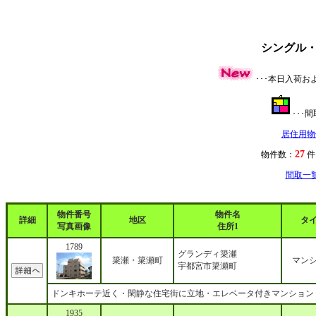
シングル
･･･本日入荷
･･･
居住用物
27
物件数：
間取一
物件番号
物件名
詳細
地区
タ
写真画像
住所1
1789
グランディ簗瀬
簗瀬・簗瀬町
マン
宇都宮市簗瀬町
ドンキホーテ近く・閑静な住宅街に立地・エレベータ付きマンション
1935