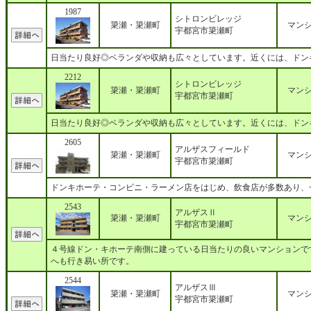
1987
シトロンビレッジ
簗瀬・簗瀬町
マン
宇都宮市簗瀬町
日当たり良好◎ベランダや収納も広々としています。近くには、ドン
2212
シトロンビレッジ
簗瀬・簗瀬町
マン
宇都宮市簗瀬町
日当たり良好◎ベランダや収納も広々としています。近くには、ドン
2605
アルザスフィールド
簗瀬・簗瀬町
マン
宇都宮市簗瀬町
ドンキホーテ・コンビニ・ラーメン店をはじめ、飲食店が多数あり、
2543
アルザスⅡ
簗瀬・簗瀬町
マン
宇都宮市簗瀬町
４号線ドン・キホーテ南側に建っている日当たりの良いマンションで
へも行き易い所です。
2544
アルザスⅢ
簗瀬・簗瀬町
マン
宇都宮市簗瀬町