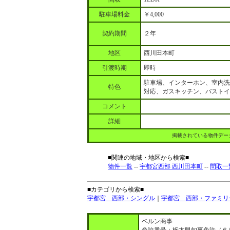
駐車場料金
￥4,000
契約期間
２年
地区
西川田本町
引渡時期
即時
駐車場、インターホン、室内洗
特色
対応、ガスキッチン、バストイ
コメント
詳細
掲載されている物件デー
■関連の地域・地区から検索■
物件一覧
--
宇都宮西部 西川田本町
--
間取一
■カテゴリから検索■
宇都宮 西部・シングル
｜
宇都宮 西部・ファミリ
ベルン商事
免許番号：栃木県知事免許（６）