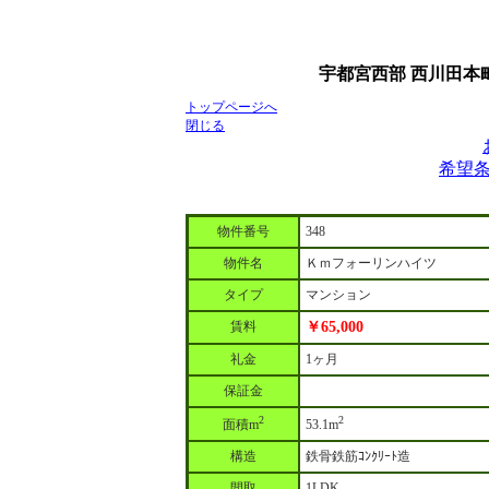
宇都宮西部 西川田本
トップページへ
閉じる
希望
物件番号
348
物件名
Ｋｍフォーリンハイツ
タイプ
マンション
賃料
￥65,000
礼金
1ヶ月
保証金
2
2
面積m
53.1m
構造
鉄骨鉄筋ｺﾝｸﾘｰﾄ造
間取
1LDK