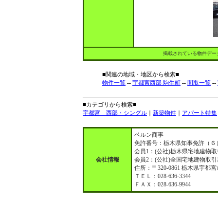
掲載されている物件デー
■関連の地域・地区から検索■
物件一覧
--
宇都宮西部 駒生町
--
間取一覧
--
■カテゴリから検索■
宇都宮 西部・シングル
｜
新築物件
｜
アパート特集
ベルン商事
免許番号：栃木県知事免許（６）
会員1：(公社)栃木県宅地建
会社情報
会員2：(公社)全国宅地建物取
住所：〒320-0861 栃木県宇都
ＴＥＬ：028-636-3344
ＦＡＸ：028-636-9944