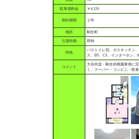
駐車場料金
￥4,320
契約期間
２年
地区
駒生町
引渡時期
即時
バストイレ別、ガスキッチン、
特色
ス、BS、CS、インターホン
大谷街道・駒生幼稚園東側に完
コメント
く、スーパー・コンビニ・飲食