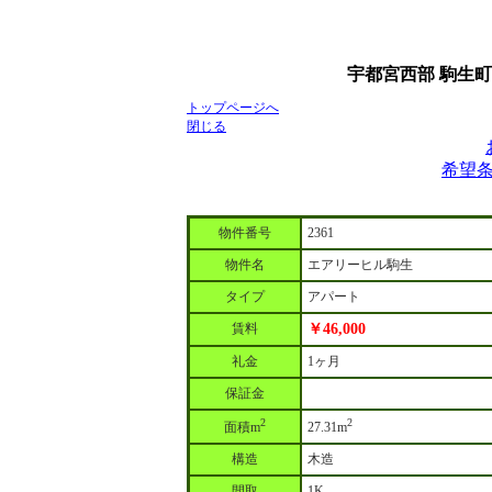
宇都宮西部 駒生町
トップページへ
閉じる
希望
物件番号
2361
物件名
エアリーヒル駒生
タイプ
アパート
賃料
￥46,000
礼金
1ヶ月
保証金
2
2
面積m
27.31m
構造
木造
間取
1K