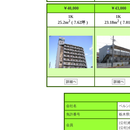
￥40,000
￥43,000
1K
1K
2
2
25.2m
( 7.62坪 )
23.18m
( 7.0
会社名
ベルン
免許番号
栃木県
(公社
会員
(公社