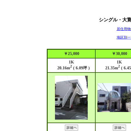
シングル・大
居住用物
地区別一
￥25,000
￥30,000
1K
1K
2
2
20.16m
( 6.09坪 )
21.35m
( 6.4