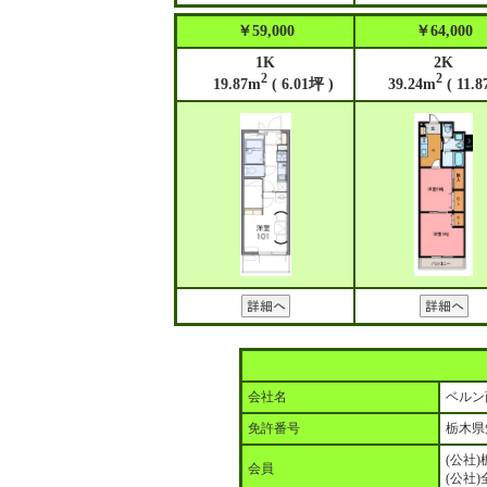
￥59,000
￥64,000
1K
2K
2
2
19.87m
( 6.01坪 )
39.24m
( 11.8
会社名
ベルン
免許番号
栃木県
(公社
会員
(公社