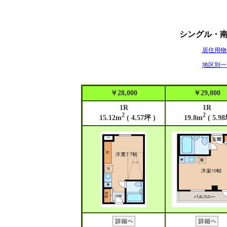
シングル・
居住用物
地区別一
￥28,000
￥29,000
1R
1R
2
2
15.12m
( 4.57坪 )
19.8m
( 5.98